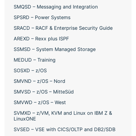
SMQSD – Messaging and Integration
SPSRD – Power Systems
SRACD – RACF & Enterprise Security Guide
AREXD – Rexx plus ISPF
SSMSD – System Managed Storage
MEDUD – Training
SOSXD – z/OS
SMVND – z/OS – Nord
SMVSD – z/OS – MitteSüd
SMVWD – z/OS – West
SVMXD – z/VM, KVM and Linux on IBM Z &
LinuxONE
SVSED – VSE with CICS/OLTP and DB2/SDB