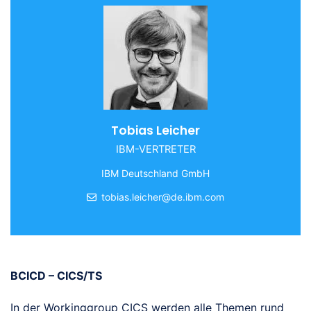
Tobias Leicher
IBM-VERTRETER
IBM Deutschland GmbH
tobias.leicher@de.ibm.com
BCICD – CICS/TS
In der Workinggroup CICS werden alle Themen rund