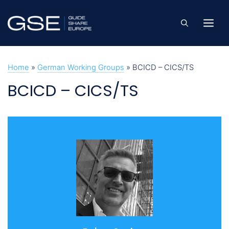
Skip
to
Me
content
Home
»
German Working Groups
»
BCICD – CICS/TS
BCICD – CICS/TS