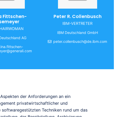
a Fittschen-
Peter R. Collenbusch
semeyer
IBM-VERTRETER
CHAIRWOMAN
IBM Deutschland GmbH
 Deutschland AG
peter.collenbusch@de.ibm.com
ina.fittschen-
yer@generali.com
n Aspekten der Anforderungen an ein
gement privatwirtschaftlicher und
ie softwaregestützten Techniken rund um das
ellung, der Bereitstellung, Archivierung