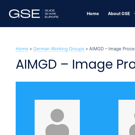
Skip
to
Home
About GSE
content
Home
»
German Working Groups
»
AIMGD – Image Proce
AIMGD – Image Pr