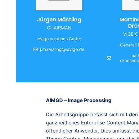
Jürgen Mästling
Martin
Drö
CHAIRMAN
VICE 
levigo solutions GmbH
Generali
j.maestling@levigo.de
mart
droeseme
AIMGD – Image Processing
Die Arbeitsgruppe befasst sich mit de
ganzheitliches Enterprise Content Mana
öffentlicher Anwender. Dies umfasst d
Thema Content Management, von der Erst