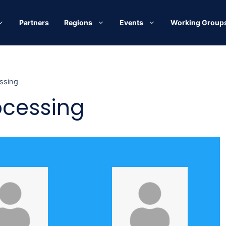
Partners
Regions
Events
Working Group
ssing
ocessing